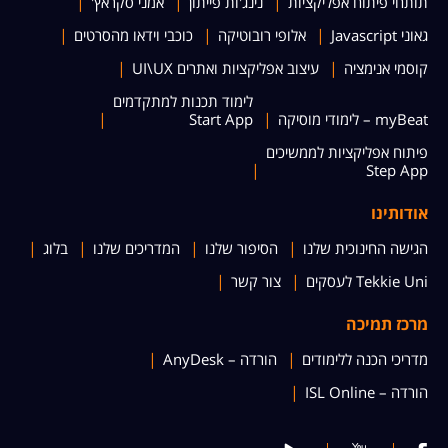
תותחי פיתוח אפליקציות
נינג'ות פייתון
אמני סקראץ'
גאוני Javascript
אלופי רובוטיקה
כוכבי וידאו מהסרטים
קוסמי אנימציה
עיצוב אפליקציות ואתרים UI\UX
לימוד תכנות למתקדמים
myBeat – לימודי מוסיקה
Start App
פיתוח אפליקציות לממשיכים
Step App
אודותינו
הגישה החינוכית שלנו
הסיפור שלנו
המדריכים שלנו
בלוג
Tekkie Uni לעסקים
צור קשר
מרכז תמיכה
מדריכי הכנה ללימודים
הורדה – AnyDesk
הורדה – ISL Online