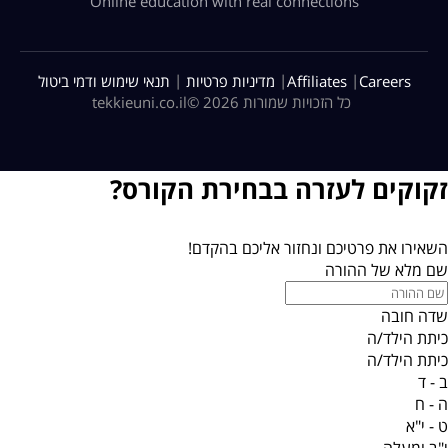
Online education with real connections
|
|
|
Careers
Affiliates
מדיניות פרטיות
תנאי שימוש ודמי ביטול
כל הזכויות שמורות 2026 ©
tekkieuni.co.il
זקוקים לעזרה בבחירת הקורס?
השאירו את פרטיכם ונחזור אליכם בהקדם!
שם מלא של ההורה
שדה חובה
כיתת הילד/ה
כיתת הילד/ה
ב - ד
ה - ח
ט - י"א