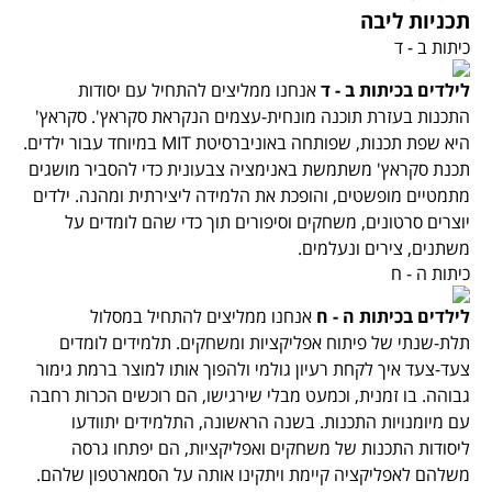
תכניות ליבה
כיתות ב - ד
לילדים בכיתות ב - ד
אנחנו ממליצים להתחיל עם יסודות
התכנות בעזרת תוכנה מונחית-עצמים הנקראת סקראץ'. סקראץ'
היא שפת תכנות, שפותחה באוניברסיטת MIT במיוחד עבור ילדים.
תכנת סקראץ' משתמשת באנימציה צבעונית כדי להסביר מושגים
מתמטיים מופשטים, והופכת את הלמידה ליצירתית ומהנה. ילדים
יוצרים סרטונים, משחקים וסיפורים תוך כדי שהם לומדים על
משתנים, צירים ונעלמים.
כיתות ה - ח
לילדים בכיתות ה - ח
אנחנו ממליצים להתחיל במסלול
תלת-שנתי של פיתוח אפליקציות ומשחקים. תלמידים לומדים
צעד-צעד איך לקחת רעיון גולמי ולהפוך אותו למוצר ברמת גימור
גבוהה. בו זמנית, וכמעט מבלי שירגישו, הם רוכשים הכרות רחבה
עם מיומנויות התכנות. בשנה הראשונה, התלמידים יתוודעו
ליסודות התכנות של משחקים ואפליקציות, הם יפתחו גרסה
משלהם לאפליקציה קיימת ויתקינו אותה על הסמארטפון שלהם.