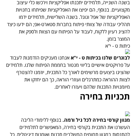
בשנה השנייה, תלמידים יתכנתו אפליקציות וירכשו כלי עיצוב
מקצועיים. בנוסף, הם יפיצו את האפליקציות שפיתחו בחנויות
האפליקציות של אפל וגוגל. בשנה השלישית, תלמידים ידמו
תהליכי עבודה של צוותי פיתוח בחברות סטארט-אפ; הם ידעו כיצד
להציג רעיון ללקוח, לעבוד על הפיתוח עם הצוות ולספק את
המוצר בזמן.
כיתות ט - י"א
לבוגרים שלנו בכיתות ט - י"א
אנחנו מעניקים הזדמנות לעבוד
על פרויקטים אישיים בליווי מנטור בחממת הפיתוח שלנו. תלמידים
שהציגו ביצועים מרשימים לאורך כל התכנית, יוזמנו להצטרף
לצוות ההוראה כמתרגלים ועוזרי הוראה, כך הם יחזקו את
מיומנויות התכנות שלהם ויעזרו לאחרים.
תכניות בחירה
מגוון קורסי בחירה לכל גיל ורמה.
בנוסף ללימודי הליבה
העשרנו את התכנית בקורסי בחירה, המאפשרים לתלמידים
להתנסות במגוון תחומים המשלבים תכנות ואומנות דיגיטלית. כל