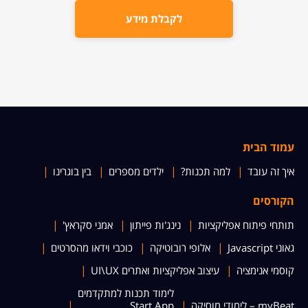
לקבלת מידע
עמוד הבית
איך זה עובד
למה תכנות?
ילדים מספרים
בין בוגרינו
הקורסים
תותחי פיתוח אפליקציות
נינג'ות פייתון
אמני סקראץ'
גאוני Javascript
אלופי רובוטיקה
כוכבי וידאו מהסרטים
קוסמי אנימציה
עיצוב אפליקציות ואתרים UI\UX
לימוד תכנות למתקדמים
myBeat – לימודי מוסיקה
Start App