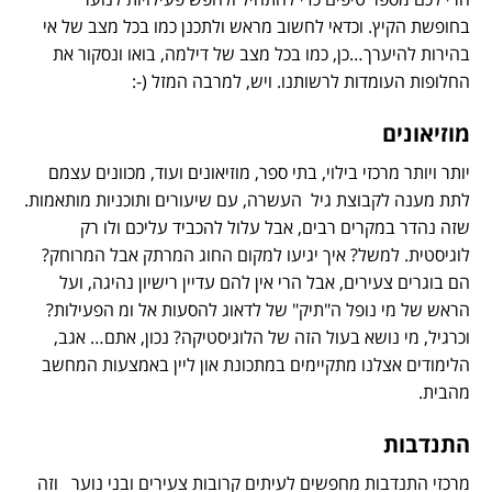
בחופשת הקיץ. וכדאי לחשוב מראש ולתכנן כמו בכל מצב של אי
בהירות להיערך…כן, כמו בכל מצב של דילמה, בואו ונסקור את
החלופות העומדות לרשותנו. ויש, למרבה המזל (-:
מוזיאונים
יותר ויותר מרכזי בילוי, בתי ספר, מוזיאונים ועוד, מכוונים עצמם
לתת מענה לקבוצת גיל העשרה, עם שיעורים ותוכניות מותאמות.
שזה נהדר במקרים רבים, אבל עלול להכביד עליכם ולו רק
לוגיסטית. למשל? איך יגיעו למקום החוג המרתק אבל המרוחק?
הם בוגרים צעירים, אבל הרי אין להם עדיין רישיון נהיגה, ועל
הראש של מי נופל ה"תיק" של לדאוג להסעות אל ומ הפעילות?
וכרגיל, מי נושא בעול הזה של הלוגיסטיקה? נכון, אתם… אגב,
הלימודים אצלנו מתקיימים במתכונת און ליין באמצעות המחשב
מהבית.
התנדבות
מרכזי התנדבות מחפשים לעיתים קרובות צעירים ובני נוער וזה