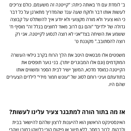
ב' לומדת עם ח' באותה כיתה: "קייטנה זה משעמם. כולם צריכים
לעשות אותו דבר ולוקח שעה עגד שהמדריך מתארגן על כל דבר
כי הוא צעיר ולא מורה מקצועי ולא יודע איך להשתלט על קבוצה
גדולה של ילדים" "והם גם לרוב מאוד לחוצים בגלל זה" מוסיף ח'
ששמע את השיחה בצד"אני לא רוצה לנסוע לקייטנה. אני רק
רוצה להסתובב." מקוננת ט'
משפטים אלו מבטאים היטב את הלך הרוח בקרב גילאי העשרה
המוקדמים (וגם אלו המבוגרים יותר). בני נוער תופסים את
הקייטנה כמוסד מדכא, המשך ישיר לבית הספר ומשווים אותו
בתודעתם ועיני רוחם לסוג של "עונש חמור מידי" לילדים הצעירים
שהם היו.
אז מה בתור הורה למתבגר צעיר עלינו לעשות?
האינסטינקט הראשון הוא להיענות לרצון שלהם להישאר בבית
ולבהות, לרוב במסך. ללא תיווך או פיקוח הורי כלשהו כמובן שהרי