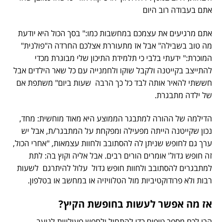
אתם בעבודה רוב היום
אתם מרגיעים את עצמכם במחשבות כמו:" בסך הכול היא יודעת
מה טוב בשבילה" אבל אז מתעוררת אצלכם החרדה ה"פולנית"
המוכרת:" ידעתי בלבי כי תלמידת התיכון שלי מבוגרת מכדי
להתייצב בקייטנה ולקבל שוקו ולחמנייה עם כל שאר הילדים אבל
חששתי להאיר אותה לבד כל כך הרבה שעות ביום" משתפת אם
של ילדה מתבגרת.
הדילמה של ההורה למתבגר הממוצע היא מאוד מוחשית: מחד,
נכון שקייטנה הייתה מפעילה ומפקחת על המתבגר/ת, אבל יש
ערך גם לחופש שניתן לה להסתובב ולחוות עצמאות, "אחרי הכול,
זה חופש גדול' אומרים הורים רבים. אבל אליה וקוץ בה: לתת
למתבגרים להסתובב ולחוות חופש גדול עלול להיתרגם לשעות
רבות ולא פרודוקטיביות מול הטלוויזיה או במחשב או בטלפון.
אז מה אפשר לעשות בחופשת הקיץ?
הרי לכם מספר טיפים כדי להתחיל ולחפש פעילויות לנוער