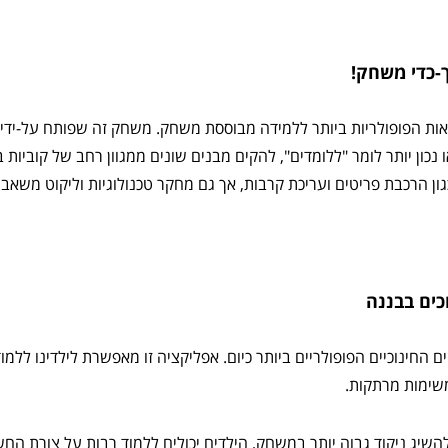
-כדי משחק!
ות הפופולריות ביותר ללמידה מבוססת משחק. משחק זה שפותח על-ידי
נכון יותר לומר "ללומדים", להקים מבנים שונים ממגוון רחב של קוביות ב
גון הרכבת פריטים ועריכת קרבות, אך גם מחקר טכנולוגיות וליקוט משאב
כים בבננה
חינוכיים הפופולריים ביותר כיום. אפליקציה זו מאפשרת לילדינו ללמוד
שימות מרתקות.
השיג ניקוד גבוה יותר במשחק, הילדים יכולים ללמוד רבות על צורת ה