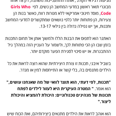
מגיעות לגילאי הקולג', אותה ההתעניינות משתנה; רק 18 אחוז
מבוגרי תואר ראשון במדעי המחשב הן נשים. לפי
Girls Who
Code
, מוסד חינוכי אמריקאי ללא מטרות רווח, כאשר בנות הן
צעירות, הן פתוחות יותר כלפי נושאים שמתקשרים למדעי המחשב
ותכנות, אך יש נפילה גדולה בין גילאי 13-17.
האתגר הוא לתפוס את הבנות הללו ולמשוך אותן אל תחום התכנות
בזמן שבו הן הכי פתוחות לכך, ולשמור על העניין הזה במהלך גיל
ההתבגרות. אז יש סיכוי לסגירת הפער מוקדם יותר.
בשביל איבגי, תכנות זו צורת היצירתיות שהוא רוצה לראות את כל
הילדים מתנסים בה, בלי קשר או התייחסות למין או מגדר.
"תכנות, לפי דעתי, הוא תוצר לוואי של מה שאנחנו עושים,"
הוא אומר.
" המטרה העיקרית היא לעזור לילדים לפתח
תכונות של מנהיגים טכנולוגיים: היכולת להמציא והיכולת
ליצור."
הוא אוהב לראות את הילדים מתגאים ביצירותיהם, ואת הכוח שיש