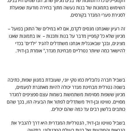
הקמפיינים כללו תמונות של בנים מכיוון שרוב הנרשמים היו בנים.
השימוש בתמונות של בנות נעשה מתוך בחירה מודעת שפועלת
לסגירת פערי המגדר בקורסים.
זה רעיון שאנחנו מנסים לקדם, אם לא במילים של התוכן בפועל –
מכיוון שלא כל קמפיין מדבר על בנות ותכנות – אז בתמונות שאנו
מציגים, ובכך שבאנגלית אנחנו משתדלים להגיד 'ילדים' בכדי
להישאר כמה שיותר נטרליים מבחינת מגדר," אומרת בן-דויד.
בשביל חברה גלובלית כמו טקי יוני, שעובדת במגוון שפות, כתיבה
בשפה נטרלית מבחינת מגדר יכולה להיות מאתגרת לפעמים,
מכיוון ששפות מסוימות משתמשות בשמות עצם ספציפים למגדר
מסויים. טוויטו ובן-דויד משתדלים לפתור את הבעיה הזו, בכך שהם
כותבים בלשון רבים עד כמה שהם יכולים.
בשביל טוויטו ובן-דויד, הנטרליות המגדרית היא דרך להגביר את
הנראות והמודעות של בנות בעולם הטכנולוגי. בתקווה