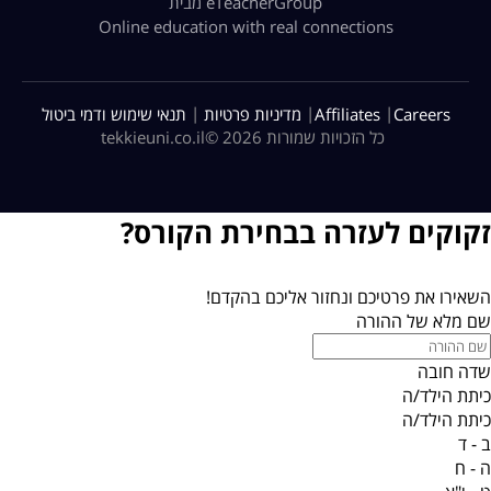
מבית eTeacherGroup
Online education with real connections
|
|
|
Careers
Affiliates
מדיניות פרטיות
תנאי שימוש ודמי ביטול
כל הזכויות שמורות 2026 ©
tekkieuni.co.il
זקוקים לעזרה בבחירת הקורס?
השאירו את פרטיכם ונחזור אליכם בהקדם!
שם מלא של ההורה
שדה חובה
כיתת הילד/ה
כיתת הילד/ה
ב - ד
ה - ח