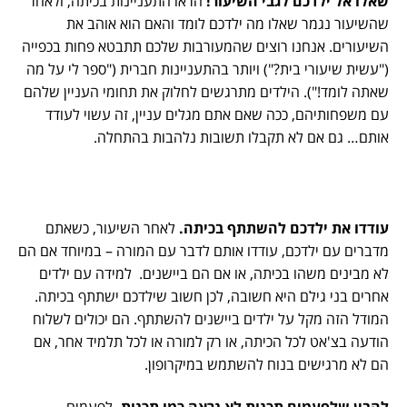
שאלו אל ילדכם לגבי השיעור!
הראו התעניינות בכיתה, ולאחר
שהשיעור נגמר שאלו מה ילדכם לומד והאם הוא אוהב את
השיעורים. אנחנו רוצים שהמעורבות שלכם תתבטא פחות בכפייה
("עשית שיעורי בית?") ויותר בהתעניינות חברית ("ספר לי על מה
שאתה לומד!"). הילדים מתרגשים לחלוק את תחומי העניין שלהם
עם משפחותיהם, ככה שאם אתם מגלים עניין, זה עשוי לעודד
אותם… גם אם לא תקבלו תשובות נלהבות בהתחלה.
עודדו את ילדכם להשתתף בכיתה.
לאחר השיעור, כשאתם
מדברים עם ילדכם, עודדו אותם לדבר עם המורה – במיוחד אם הם
לא מבינים משהו בכיתה, או אם הם ביישנים. למידה עם ילדים
אחרים בני גילם היא חשובה, לכן חשוב שילדכם ישתתף בכיתה.
המודל הזה מקל על ילדים ביישנים להשתתף. הם יכולים לשלוח
הודעה בצ'אט לכל הכיתה, או רק למורה או לכל תלמיד אחר, אם
הם לא מרגישים בנוח להשתמש במיקרופון.