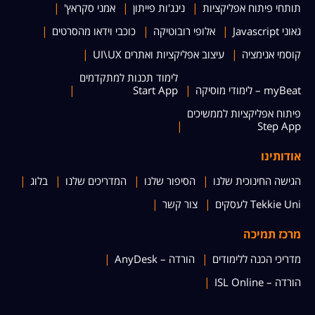
תותחי פיתוח אפליקציות
נינג'ות פייתון
אמני סקראץ'
גאוני Javascript
אלופי רובוטיקה
כוכבי וידאו מהסרטים
קוסמי אנימציה
עיצוב אפליקציות ואתרים UI\UX
לימוד תכנות למתקדמים
myBeat – לימודי מוסיקה
Start App
פיתוח אפליקציות לממשיכים
Step App
אודותינו
הגישה החינוכית שלנו
הסיפור שלנו
המדריכים שלנו
בלוג
Tekkie Uni לעסקים
צור קשר
מרכז תמיכה
מדריכי הכנה ללימודים
הורדה – AnyDesk
הורדה – ISL Online