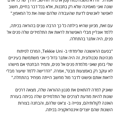
אמרה. "זה לא משנה כמה קטן או גדול ההישג. הדרך של כל אדם
שונה ואני מאמינה שלא רק בתכנות, אלא בכל דבר בחיים, חשוב
לאפשר לאנשים לדעת שהעבודה שלהם שווה את כל המאמץ."
עם זאת, מכיוון שהיא בילתה כל כך הרבה שנים בהוראה בכיתה,
ללמד אונליין מבלי האפשרות לראות את התלמידים שלה פנים אל
פנים, היה אתגר בהתחלה.
"בפעם הראשונה שלימדתי ב- Tekkie Uni, המרכז לפיתוח
מנהיגות טכנולוגית, זה היה אתגר גדול כי אני משתמשת בעיניים
שלי בזמן שאני מלמדת פנים אל פנים, ותמיד הבחנתי אם מישהו
לא עוקב רק באמצעות מבט", אמרה. "הדרישה ללמד שיעור מבלי
לראות אותם ופשוט לדבר מול מחשב הייתה מפחיד בהתחלה."
שאניק למדה להתאים את סגנון ההוראה שלה, מצאה דרכים
שונות להיות מודעת לצרכים של התלמידים שלה בכיתה בעזרת
האזנה לקולותיהם, צפייה ב- צ'אט שלהם, והבחנה בצורות
השונות שהם יוצרים אינטראקציה בכיתה.