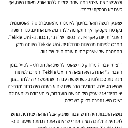
ולהעשיר את עצמי במה שהם יכולים ללמד אותי. מאותו היום, אף
פעם לא הפסקתי ללמד."
שאניק רכשה תואר בחינוך לאומנות מהאוניברסיטה האוטונומית
בקרטרו מקסיקו, אך התקדמה ללמד נושאים אחרים, כגון השפה
האנגלית, יוגה, אקרו-יוגה ובסופו של דבר, תכנות ב- Tekkie Uni,
המרכז לפיתוח מנהיגות טכנולוגית. Tekkie Uni היוותה חלק
מהמטרה של שאניק לחיות אורח חיים של נווד.
"רציתי עבודה מרחוק כדי שאוכל להשיג את מטרתי – לטייל בזמן
העבודה," אמרה. היא מצאה את Tekkie Uni, המרכז לפיתוח
מנהיגות טכנולוגית, כשחיפשה עבודה שתאפשר לה ללמד בזמן
שהיא מטיילת. במודעת הדרושים שהיא ראתה היה כתוב 'מדריכה
יצירתית' אז שאניק מיד הגישה מועמדות, כי העבודה נשמעה לה
כאילו היא נתפרה בדיוק בשבילה.
נושא התכנות היה חדש עבור שאניק אבל הוראה יצירתית ממש
לא. היא התלהבה מאוד אחרי שראתה את הדגמת השיעורים ב-