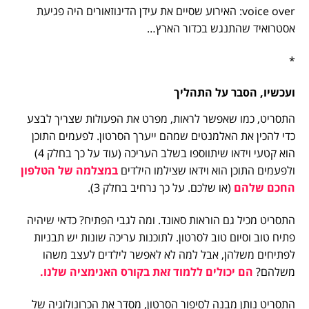
voice over: האירוע שסיים את עידן הדינוזאורים היה פגיעת
אסטרואיד שהתנגש בכדור הארץ…
*
ועכשיו, הסבר על התהליך
התסריט, כמו שאפשר לראות, מפרט את הפעולות שצריך לבצע
כדי להכין את האלמנטים שמהם ייערך הסרטון. לפעמים התוכן
הוא קטעי וידאו שיתווספו בשלב העריכה (עוד על כך בחלק 4)
ולפעמים התוכן הוא וידאו שצילמו הילדים
במצלמה של הטלפון
החכם שלהם
(או שלכם. על כך נרחיב בחלק 3).
התסריט מכיל גם הוראות סאונד. ומה לגבי הפתיח? כדאי שיהיה
פתיח טוב וסיום טוב לסרטון. לתוכנות עריכה שונות יש תבניות
לפתיחים משלהן, אבל למה לא לאפשר לילדים לעצב משהו
משלהם?
הם יכולים ללמוד זאת בקורס האנימציה שלנו.
התסריט נותן מבנה לסיפור הסרטון, מסדר את הכרונולוגיה של