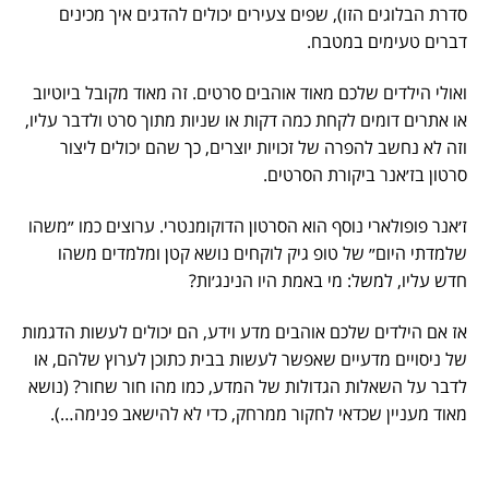
סדרת הבלוגים הזו), שפים צעירים יכולים להדגים איך מכינים
דברים טעימים במטבח.
ואולי הילדים שלכם מאוד אוהבים סרטים. זה מאוד מקובל ביוטיוב
או אתרים דומים לקחת כמה דקות או שניות מתוך סרט ולדבר עליו,
וזה לא נחשב להפרה של זכויות יוצרים, כך שהם יכולים ליצור
סרטון בז׳אנר ביקורת הסרטים.
ז׳אנר פופולארי נוסף הוא הסרטון הדוקומנטרי. ערוצים כמו ״משהו
שלמדתי היום״ של טופ גיק לוקחים נושא קטן ומלמדים משהו
חדש עליו, למשל: מי באמת היו הנינג׳ות?
אז אם הילדים שלכם אוהבים מדע וידע, הם יכולים לעשות הדגמות
של ניסויים מדעיים שאפשר לעשות בבית כתוכן לערוץ שלהם, או
לדבר על השאלות הגדולות של המדע, כמו מהו חור שחור? (נושא
מאוד מעניין שכדאי לחקור ממרחק, כדי לא להישאב פנימה…).