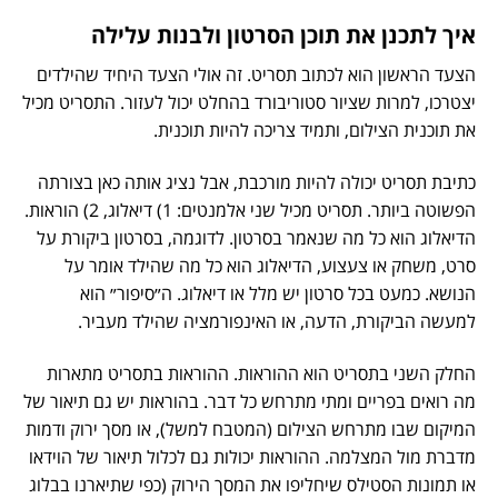
איך לתכנן את תוכן הסרטון ולבנות עלילה
הצעד הראשון הוא לכתוב תסריט. זה אולי הצעד היחיד שהילדים
יצטרכו, למרות שציור סטוריבורד בהחלט יכול לעזור. התסריט מכיל
את תוכנית הצילום, ותמיד צריכה להיות תוכנית.
כתיבת תסריט יכולה להיות מורכבת, אבל נציג אותה כאן בצורתה
הפשוטה ביותר. תסריט מכיל שני אלמנטים: 1) דיאלוג, 2) הוראות.
הדיאלוג הוא כל מה שנאמר בסרטון. לדוגמה, בסרטון ביקורת על
סרט, משחק או צעצוע, הדיאלוג הוא כל מה שהילד אומר על
הנושא. כמעט בכל סרטון יש מלל או דיאלוג. ה״סיפור״ הוא
למעשה הביקורת, הדעה, או האינפורמציה שהילד מעביר.
החלק השני בתסריט הוא ההוראות. ההוראות בתסריט מתארות
מה רואים בפריים ומתי מתרחש כל דבר. בהוראות יש גם תיאור של
המיקום שבו מתרחש הצילום (המטבח למשל), או מסך ירוק ודמות
מדברת מול המצלמה. ההוראות יכולות גם לכלול תיאור של הוידאו
או תמונות הסטילס שיחליפו את המסך הירוק (כפי שתיארנו בבלוג