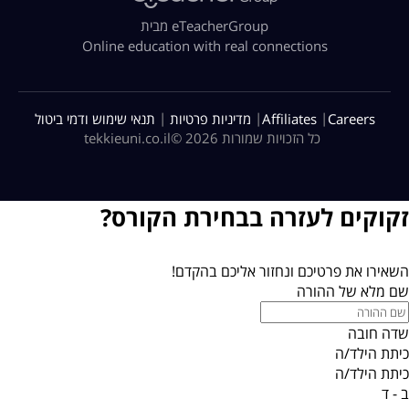
מבית eTeacherGroup
Online education with real connections
|
|
|
Careers
Affiliates
מדיניות פרטיות
תנאי שימוש ודמי ביטול
כל הזכויות שמורות 2026 ©
tekkieuni.co.il
זקוקים לעזרה בבחירת הקורס?
השאירו את פרטיכם ונחזור אליכם בהקדם!
שם מלא של ההורה
שדה חובה
כיתת הילד/ה
כיתת הילד/ה
ב - ד