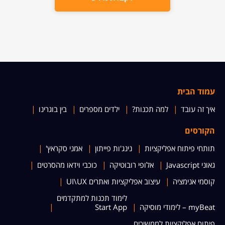
עמוד הבית
איך זה עובד
למה תכנות?
ילדים מספרים
בין בוגרינו
הקורסים
תותחי פיתוח אפליקציות
נינג'ות פייתון
אמני סקראץ'
גאוני Javascript
אלופי רובוטיקה
כוכבי וידאו מהסרטים
קוסמי אנימציה
עיצוב אפליקציות ואתרים UI\UX
לימוד תכנות למתקדמים
myBeat – לימודי מוסיקה
Start App
פיתוח אפליקציות לממשיכים