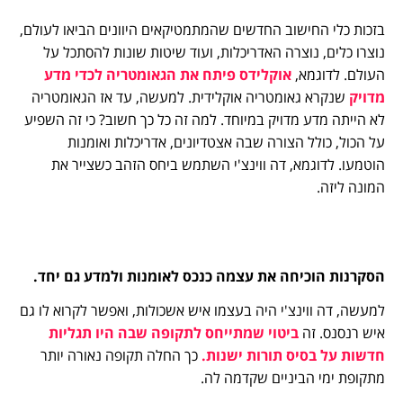
בזכות כלי החישוב החדשים שהמתמטיקאים היוונים הביאו לעולם,
נוצרו כלים, נוצרה האדריכלות, ועוד שיטות שונות להסתכל על
העולם. לדוגמא,
אוקלידס פיתח את הגאומטריה לכדי מדע
מדויק
שנקרא גאומטריה אוקלידית. למעשה, עד אז הגאומטריה
לא הייתה מדע מדויק במיוחד. למה זה כל כך חשוב? כי זה השפיע
על הכול, כולל הצורה שבה אצטדיונים, אדריכלות ואומנות
הוטמעו. לדוגמא, דה ווינצ'י השתמש ביחס הזהב כשצייר את
המונה ליזה.
הסקרנות הוכיחה את עצמה כנכס לאומנות ולמדע גם יחד.
למעשה, דה ווינצ'י היה בעצמו איש אשכולות, ואפשר לקרוא לו גם
איש רנסנס. זה
ביטוי שמתייחס לתקופה שבה היו תגליות
חדשות על בסיס תורות ישנות.
כך החלה תקופה נאורה יותר
מתקופת ימי הביניים שקדמה לה.