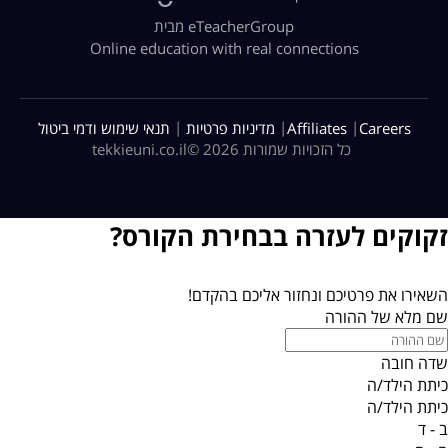
מבית eTeacherGroup
Online education with real connections
|
|
|
Careers
Affiliates
מדיניות פרטיות
תנאי שימוש ודמי ביטול
כל הזכויות שמורות 2026 ©
tekkieuni.co.il
זקוקים לעזרה בבחירת הקורס?
השאירו את פרטיכם ונחזור אליכם בהקדם!
שם מלא של ההורה
שדה חובה
כיתת הילד/ה
כיתת הילד/ה
ב - ד