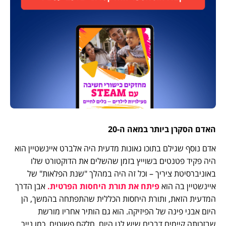
האדם הסקרן ביותר במאה ה-20
אדם נוסף שגילם בתוכו גאונות מדעית היה אלברט איינשטיין הוא
היה פקיד פטנטים בשוייץ בזמן שהשלים את הדוקטורט שלו
באוניברסיטת ציריך – וכל זה היה במהלך "שנת הפלאות" של
איינשטיין בה הוא
פיתח את תורת היחסות הפרטית.
אבן הדרך
המדעית הזאת, ותורת היחסות הכללית שהתפתחה בהמשך, הן
היום אבני פינה של הפיזיקה. הוא גם הותיר אחריו מורשת
שבזכותה קיימים דברים שיש לנו היום, חלקם פשוטים, כמו נייר