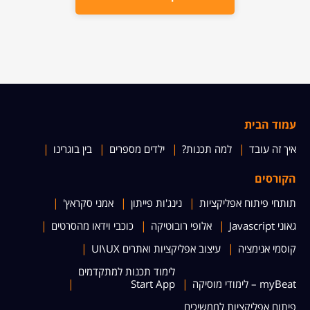
עמוד הבית
איך זה עובד
למה תכנות?
ילדים מספרים
בין בוגרינו
הקורסים
תותחי פיתוח אפליקציות
נינג'ות פייתון
אמני סקראץ'
גאוני Javascript
אלופי רובוטיקה
כוכבי וידאו מהסרטים
קוסמי אנימציה
עיצוב אפליקציות ואתרים UI\UX
לימוד תכנות למתקדמים
myBeat – לימודי מוסיקה
Start App
פיתוח אפליקציות לממשיכים