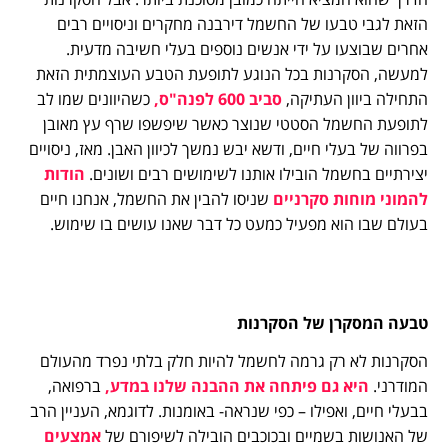
הזאת לגבי טבעו של החשמל דירבנה מחקרים וניסויים רבים
אחרים שבוצעו על ידי אנשים נוספים בעלי חשיבה מדעית.
למעשה, הסקרנות בכל הנוגע לתופעת הטבע העוצמתית הזאת
התחילה ביוון העתיקה,
סביב 600 לפנה"ס,
כשהיוונים שמו לב
לתופעת החשמל הסטטי שנוצר כאשר שיפשפו שרף עץ מאובן
בפרווה של בעלי חיים, ודשא יבש נמשך לכיוון האבן. מאז, ניסויים
יצירתיים בחשמל הובילו אותנו לשימושים רבים ושונים.
הודות
להמוני מוחות סקרניים
שניסו להבין את החשמל, אנחנו חיים
בעולם שבו הוא מפעיל כמעט כל דבר שאנו עושים בו שימוש.
טבעה המסקרן של הסקרנות
הסקרנות לא רק גרמה לחשמל להיות חלק בלתי נפרד מהעולם
המודרני.
היא גם פיתחה את ההבנה שלנו במדע,
ברפואה,
בבעלי חיים, ואפילו – כפי שנראה- באומנות. לדוגמא, העניין הרב
של האנושות בשמיים ובכוכבים הובילה לשיפורם של
אמצעים