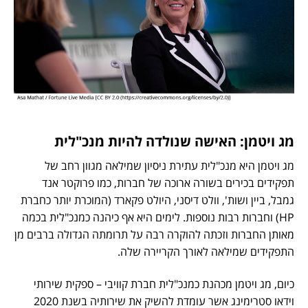
מג ויטמן: האישה שנולדה להיות מנכ"לית
מג ויטמן היא מנכ"לית עתירת ניסיון שמילאה מגוון רחב של
תפקידים בכירים בשורה ארוכה של חברות, כמו פרוקטר אנד
גמבל, ביין ושות', וולט דיסני, היולט פקארד (המוכרת יותר כחברת
HP) וחברות רבות נוספות. לימים היא אף כיהנה כמנכ"לית בכמה
מאותן החברות וזכתה להוקרה רבה על תרומתה הגדולה ברבים מן
התפקידים שמילאה לאורך הקריירה שלה.
כיום, מג ויטמן מכהנת כמנכ"לית חברת קוויבי – ספקית שירותי
וידאו סטרימינג אשר עומדת להשיק את שירותיה בשנת 2020