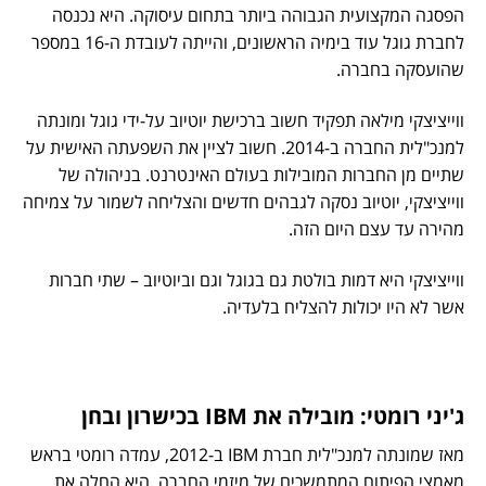
הפסגה המקצועית הגבוהה ביותר בתחום עיסוקה. היא נכנסה
לחברת גוגל עוד בימיה הראשונים, והייתה לעובדת ה-16 במספר
שהועסקה בחברה.
ווייציצקי מילאה תפקיד חשוב ברכישת יוטיוב על-ידי גוגל ומונתה
למנכ"לית החברה ב-2014. חשוב לציין את השפעתה האישית על
שתיים מן החברות המובילות בעולם האינטרנט. בניהולה של
ווייציצקי, יוטיוב נסקה לגבהים חדשים והצליחה לשמור על צמיחה
מהירה עד עצם היום הזה.
ווייציצקי היא דמות בולטת גם בגוגל וגם וביוטיוב – שתי חברות
אשר לא היו יכולות להצליח בלעדיה.
ג'יני רומטי: מובילה את IBM בכישרון ובחן
מאז שמונתה למנכ"לית חברת IBM ב-2012, עמדה רומטי בראש
מאמצי הפיתוח המתמשכים של מיזמי החברה. היא החלה את