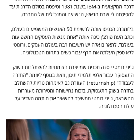
דרכה המקצועית ב-IBM בשנת 1981 וטיפסה בסולם הדרגות עד
להפיכתה ליושבת הראש, הנשיאה והמנכ"לית של החברה.
בלומברג הכניסו אותה לרשימת 50 האנשים המשפיעים בעולם,
וכתב העת פורצ'ן כינה אותה "אחת מנשות העסקים המשפיעות
בעולם". לתארים אלה יש חשיבות רבה בעולם העסקים, ורומטי
ללא ספק העלתה את הרף עבור נשים בתחום הטכנולוגיה.
ג'יני רומטי ייסדה תכנית שמייצרת הזדמנויות להשתלבות בשוק
התעסוקה עבור אלפי תלמידי תיכון, וזאת בנוסף ליוזמת "החזרה
לעבודה" (returnship) העוזרת גם לאימהות טריות להשתלב
בחזרה בשוק התעסוקה. בזכות נחישותה ומסירותה מעוררות
ההשראה, ג'יני רומטי ממשיכה להשאיר את חותמה האדיר על
עולם הטכנולוגיה.