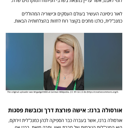
לומי לאבס, אשר עדיין נמצאת בשלבי הפיתוח המוקדמים שלה.
לאור ניסיונה העשיר בעולם העסקים וכישוריה המהוללים
כמנכ"לית, כולנו מחכים בקוצר רוח לחזות בהצלחותיה הבאות.
אורסולה ברנז: אישה פורצת דרך וכובשת פסגות
אורסולה ברנז, אשר בעברה כבר הספיקה לכהן כמנכ"לית זירוקס,
היא המנכ"לית הנוכחית של חברת ויאון. יתרה מזאת, ברנז אף