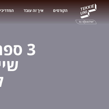
הקורסים
איך זה עובד
המדריכי
3 ספ
שיי
ל