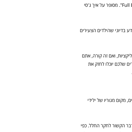
ספר זה משנת 2016 מספר את סיפורו המצחיק של ג'סי ריגסבי, ילד שלכוד בתוך משחק הווידאו "Full Blast". מסופר על איך ג'סי
דע בדיוני שהילדים הצעירים
קציות, ואם זה קורה, אתם
Tekkie U מציע. בקורסים אלה, הילדים שלכם יוכלו לחזק את
 ההתיישבות במאדים, מקום מגוריו של ילידי
דבר הקשור לחקר החלל. כפי