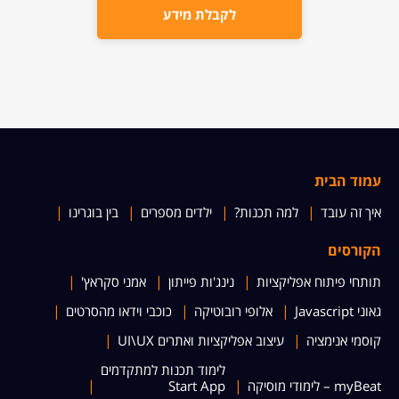
לקבלת מידע
עמוד הבית
איך זה עובד
למה תכנות?
ילדים מספרים
בין בוגרינו
הקורסים
תותחי פיתוח אפליקציות
נינג'ות פייתון
אמני סקראץ'
גאוני Javascript
אלופי רובוטיקה
כוכבי וידאו מהסרטים
קוסמי אנימציה
עיצוב אפליקציות ואתרים UI\UX
לימוד תכנות למתקדמים
myBeat – לימודי מוסיקה
Start App