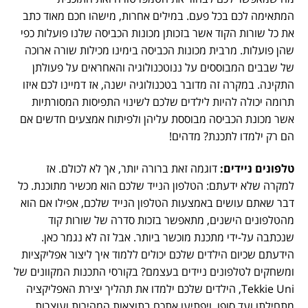
המתאימה לכם בכל פעם. במילים אחרות, מישהו חכם מאוד כתב
את כל שורות הקוד אשר בזכותן מכונות הכביסה שלנו פועלות כפי
שהן פועלות. מרבית מכונות הכביסה בימינו מכילות שורה ארוכה
של שבבים המבוססים על ננוטכנולוגיה והאחראים על פעולתן
התקינה. במקרה זה מדובר בטכנולוגיה ישנה, אז דמיינו לכם איזו
תרומה יכולה להיות לילדים שלכם לשינוי התפיסות המסורתיות
אשר מכונת הכביסה מבוססת עליהן ולפיתוח אמצעים חדשים אם
הם רק ילמדו לתכנת? מדהים!
טלפונים ניידים:
דוגמה זאת ברורה יותר, אך לא לכולם. אז
למקרה שלא ידעתם: הטלפון הנייד שלכם הוא מכשיר מתוכנת. כל
דבר שאתם עושים באמצעות הטלפון הנייד שלכם, אפילו אם הוא
מהטלפונים הישנים, מתאפשר בזכות סדרה של שורות קוד
שנכתבה על-ידי מתכנת מוכשר ביותר. אבל זה לא נגמר כאן.
הידעתם שכיום הילדים שלכם יכולים ללמוד איך ליצור אפליקציות
ומשחקים לטלפונים ניידים בעצמם? בקורסי התכנות המקוונים של
Tekkie Uni, הילדים שלכם ילמדו את תהליך יצירת האפליקציה
מתחילתו ועד סופו, ויפתיעו אתכם בתוצאות המהירות ועוצרות