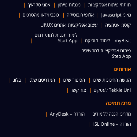
תותחי פיתוח אפליקציות
נינג'ות פייתון
אמני סקראץ'
גאוני Javascript
אלופי רובוטיקה
כוכבי וידאו מהסרטים
קוסמי אנימציה
עיצוב אפליקציות ואתרים UI\UX
לימוד תכנות למתקדמים
myBeat – לימודי מוסיקה
Start App
פיתוח אפליקציות לממשיכים
Step App
אודותינו
הגישה החינוכית שלנו
הסיפור שלנו
המדריכים שלנו
בלוג
Tekkie Uni לעסקים
צור קשר
מרכז תמיכה
מדריכי הכנה ללימודים
הורדה – AnyDesk
הורדה – ISL Online