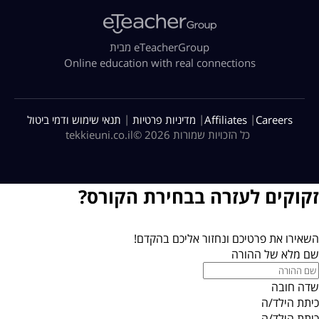
מבית eTeacherGroup
Online education with real connections
|
|
|
Careers
Affiliates
מדיניות פרטיות
תנאי שימוש ודמי ביטול
כל הזכויות שמורות 2026 ©
tekkieuni.co.il
זקוקים לעזרה בבחירת הקורס?
השאירו את פרטיכם ונחזור אליכם בהקדם!
שם מלא של ההורה
שדה חובה
כיתת הילד/ה
כיתת הילד/ה