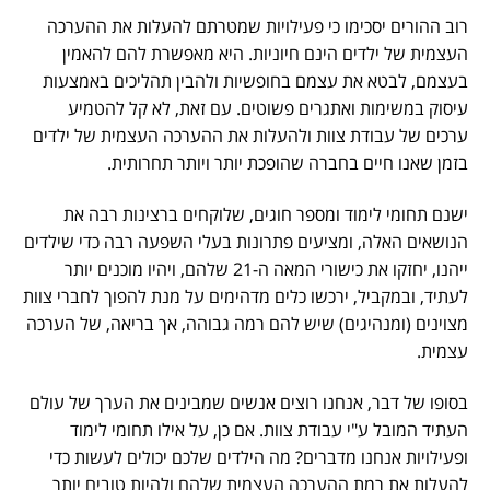
רוב ההורים יסכימו כי פעילויות שמטרתם להעלות את ההערכה
העצמית של ילדים הינם חיוניות. היא מאפשרת להם להאמין
בעצמם, לבטא את עצמם בחופשיות ולהבין תהליכים באמצעות
עיסוק במשימות ואתגרים פשוטים. עם זאת, לא קל להטמיע
ערכים של עבודת צוות ולהעלות את ההערכה העצמית של ילדים
בזמן שאנו חיים בחברה שהופכת יותר ויותר תחרותית.
ישנם תחומי לימוד ומספר חוגים, שלוקחים ברצינות רבה את
הנושאים האלה, ומציעים פתרונות בעלי השפעה רבה כדי שילדים
ייהנו, יחזקו את כישורי המאה ה-21 שלהם, ויהיו מוכנים יותר
לעתיד, ובמקביל, ירכשו כלים מדהימים על מנת להפוך לחברי צוות
מצוינים (ומנהיגים) שיש להם רמה גבוהה, אך בריאה, של הערכה
עצמית.
בסופו של דבר, אנחנו רוצים אנשים שמבינים את הערך של עולם
העתיד המובל ע"י עבודת צוות. אם כן, על אילו תחומי לימוד
ופעילויות אנחנו מדברים? מה הילדים שלכם יכולים לעשות כדי
להעלות את רמת ההערכה העצמית שלהם ולהיות טובים יותר