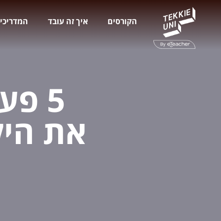
הקורסים
איך זה עובד
המדריכי
5 פע
את היל