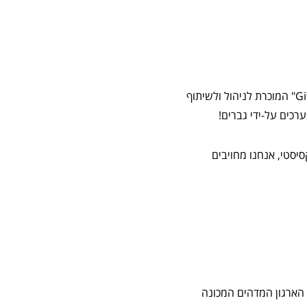
חוקרים מאוניברסיטת צפון-קליפורניה ניתחו למעלה מ-1.5 מיליון מן המשתמשים בפלטפורמת "GitHub" המוכרת לניהול ולשיתוף
ערכים על-ידי גברים!
יסטי, אנחנו מחויבים
ארגון המדהים המכונה