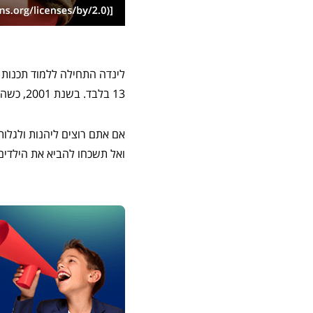
לינדה התחילה ללמוד תכנות 
13 בלבד. בשנת 2001, כשהייתה רק בת 15, היא הקימה אתר למישהו שהיא העריצה מאוד: סגן נשיא ארה"ב לשעבר, אל גור.
ואל תשכחו להביא את הילדים!