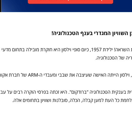
ן השוויון המגדרי בענף הטכנולוגיה!
סופי וילסון היא אישה מעוררת השראה! ילידת 1957, כיום סופי וילסון היא חוקרת
ן הייתה האישה שעיצבה את שבבי ומעבדי ה-ARM של חברת אקורן.
רית בענקית הטכנולוגיה "ברודקום". היא זכתה בפרסי הוקרה רבים על ע
לחמת כל העת למען קבלה, הכלה, סובלנות ושוויון בתחומים אלה.