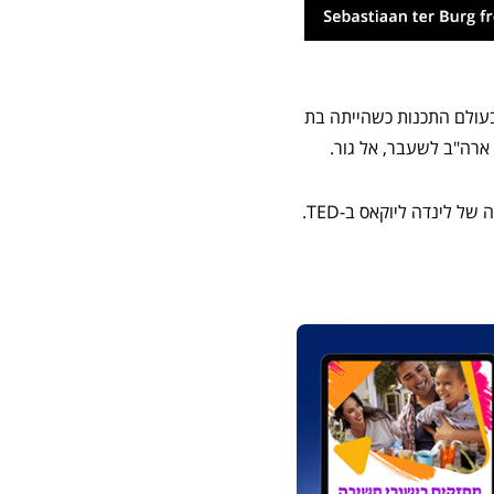
בעולם התכנות כשהייתה בת
אם אתם רוצים ליהנות ולגלות פרטים חדשים ומרתקים על עולם התכנות, היכנסו ליוטיוב וצפו בהופעתה של לינדה ליוקאס ב-TED.